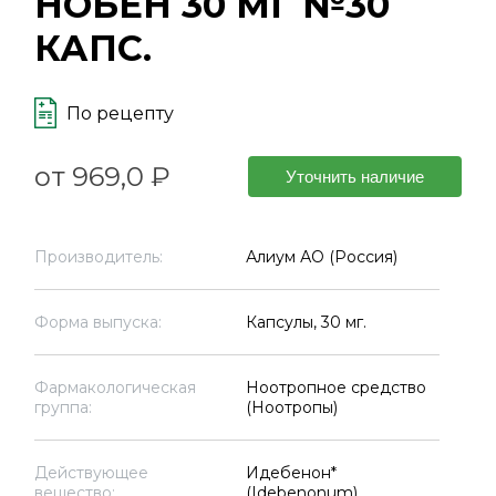
НОБЕН 30 МГ №30
КАПС.
По рецепту
от 969,0 ₽
Уточнить наличие
Производитель:
Алиум АО (Россия)
Форма выпуска:
Капсулы, 30 мг.
Фармакологическая
Ноотропное средство
группа:
(Ноотропы)
Действующее
Идебенон*
вещество:
(Idebenonum)