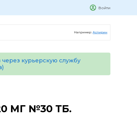
Войти
Например:
Аспирин
 через курьерскую службу
а)
0 МГ №30 ТБ.