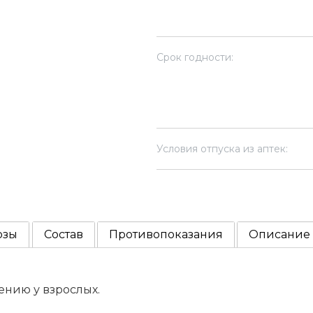
Срок годности:
Условия отпуска из аптек:
озы
Состав
Противопоказания
Описание
нию у взрослых.