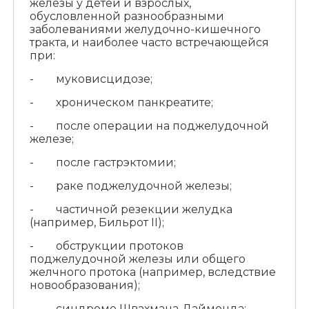
железы у детей и взрослых,
обусловленной разнообразными
заболеваниями желудочно-кишечного
тракта, и наиболее часто встречающейся
при:
- муковисцидозе;
- хроническом панкреатите;
- после операции на поджелудочной
железе;
- после гастрэктомии;
- раке поджелудочной железы;
- частичной резекции желудка
(например, Бильрот II);
- обструкции протоков
поджелудочной железы или общего
желчного протока (например, вследствие
новообразования);
- синдроме Швахмана‑Даймонда;