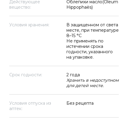
Действующее
Облепихи масло(Oleum
вещество:
Hippophaёs)
Условия хранения:
В защищенном от света
месте, при температуре
8–15 °C
Не применять по
истечении срока
годности, указанного
на упаковке.
Срок годности:
2 года
Хранить в недоступном
для детей месте.
Условия отпуска из
Без рецепта
аптек: