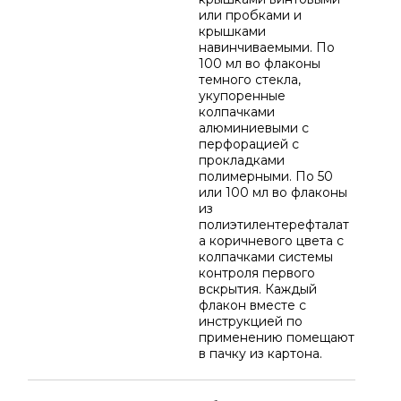
или пробками и
крышками
навинчиваемыми. По
100 мл во флаконы
темного стекла,
укупоренные
колпачками
алюминиевыми с
перфорацией с
прокладками
полимерными. По 50
или 100 мл во флаконы
из
полиэтилентерефталат
а коричневого цвета с
колпачками системы
контроля первого
вскрытия. Каждый
флакон вместе с
инструкцией по
применению помещают
в пачку из картона.