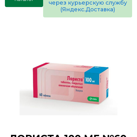
через курьерскую службу
(Яндекс.Доставка)
товаров