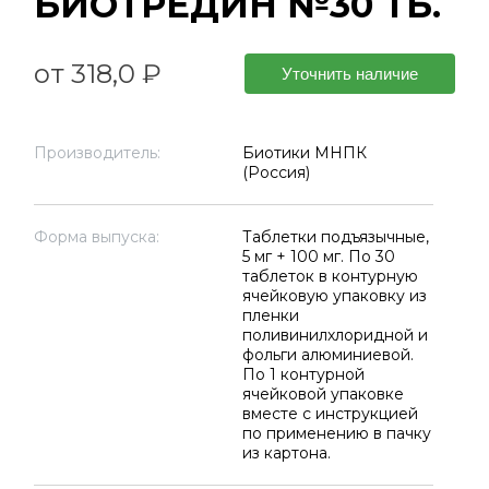
БИОТРЕДИН №30 ТБ.
от 318,0 ₽
Уточнить наличие
Производитель:
Биотики МНПК
(Россия)
Форма выпуска:
Таблетки подъязычные,
5 мг + 100 мг. По 30
таблеток в контурную
ячейковую упаковку из
пленки
поливинилхлоридной и
фольги алюминиевой.
По 1 контурной
ячейковой упаковке
вместе с инструкцией
по применению в пачку
из картона.