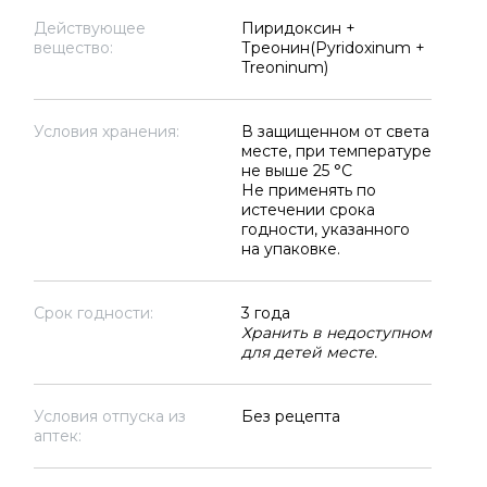
Действующее
Пиридоксин +
вещество:
Треонин(Pyridoxinum +
Treoninum)
Условия хранения:
В защищенном от света
месте, при температуре
не выше 25 °C
Не применять по
истечении срока
годности, указанного
на упаковке.
Срок годности:
3 года
Хранить в недоступном
для детей месте.
Условия отпуска из
Без рецепта
аптек: