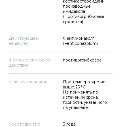
кортикостероидами;
производные
имидазола
(Противогрибковые
средства)
Действующее
Фентиконазол*
вещество:
(Fenticonazolum)
Фармакологическое
противогрибковое
действие:
Условия хранения:
При температуре не
выше 25 °C.
Не применять по
истечении срока
годности, указанного
на упаковке.
Срок годности:
3 года