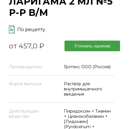
ЛАРИГАМА 2 МЛ №5
Р-Р В/М
По рецепту
от 457,0 ₽
Уточнить наличие
Производитель:
Гротекс ООО (Россия)
Форма выпуска:
Раствор для
внутримышечного
введения
Действующее
Пиридоксин + Тиамин
вещество:
+ Цианокобаламин +
[Лидокаин]
(Pyridoxinum +