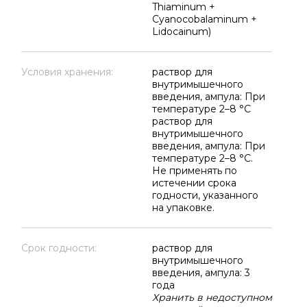
Thiaminum +
Cyanocobalaminum +
Lidocainum)
Условия хранения:
раствор для
внутримышечного
введения, ампула: При
температуре 2–8 °C
раствор для
внутримышечного
введения, ампула: При
температуре 2–8 °C.
Не применять по
истечении срока
годности, указанного
на упаковке.
Срок годности:
раствор для
внутримышечного
введения, ампула: 3
года
Хранить в недоступном