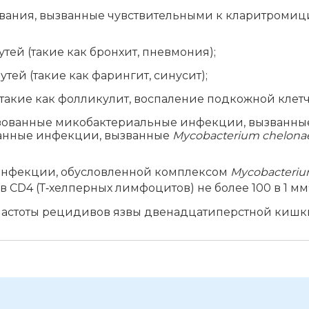
ания, вызванные чувствительными к кларитромиц
й (такие как бронхит, пневмония);
й (такие как фарингит, синусит);
кие как фолликулит, воспаление подкожной клетча
ванные микобактериальные инфекции, вызванн
ванные инфекции, вызванные
Mycobacterium chelonae
нфекции, обусловленной комплексом
Mycobacteriu
CD4 (Т‑хелперных лимфоцитов) не более 100 в 1 мм
астоты рецидивов язвы двенадцатиперстной кишк