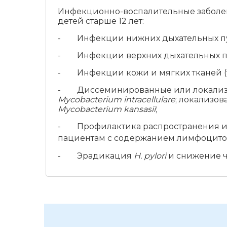
Инфекционно-воспалительные заболев
детей старше 12 лет:
- Инфекции нижних дыхательных путе
- Инфекции верхних дыхательных путе
- Инфекции кожи и мягких тканей (та
- Диссеминированные или локализо
Mycobacterium intracellulare
; локализо
Mycobacterium kansasii
;
- Профилактика распространения и
пациентам с содержанием лимфоцитов 
- Эрадикация
Н. pylori
и снижение ч