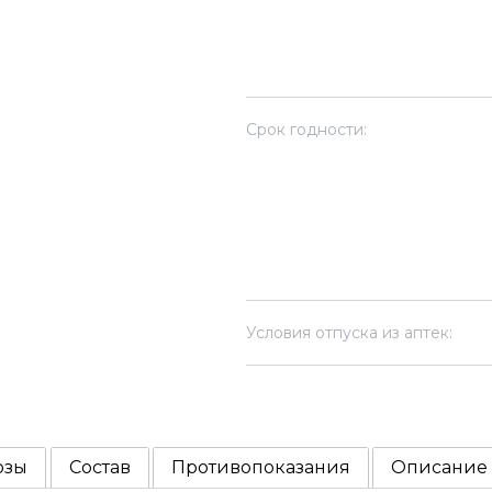
Срок годности:
Условия отпуска из аптек:
озы
Состав
Противопоказания
Описание