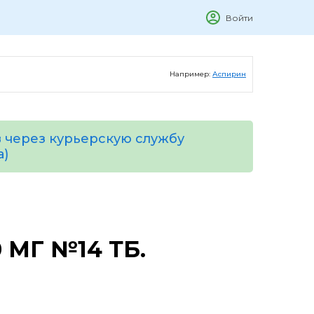
Войти
Например:
Аспирин
 через курьерскую службу
а)
 МГ №14 ТБ.