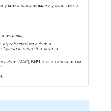
ину микроорганизмами у взрослых и
тки, рожа);
ые
Mycobacterium avium
и
, Mycobacterium fortuitum
и
m avium
(MAC), ВИЧ-инфицированным
3
.
и.