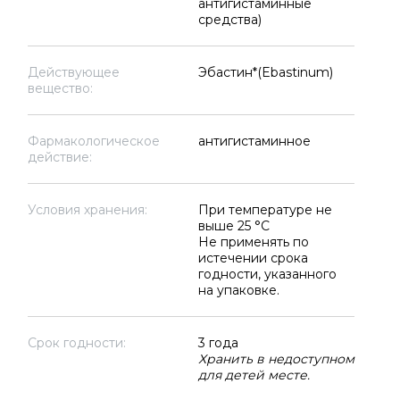
антигистаминные
средства)
Действующее
Эбастин*(Ebastinum)
вещество:
Фармакологическое
антигистаминное
действие:
Условия хранения:
При температуре не
выше 25 °C
Не применять по
истечении срока
годности, указанного
на упаковке.
Срок годности:
3 года
Хранить в недоступном
для детей месте.