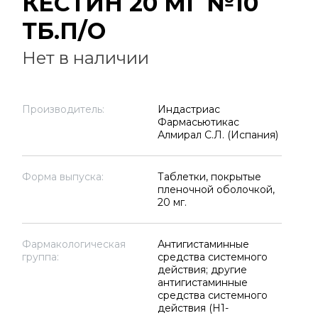
КЕСТИН 20 МГ №10
ТБ.П/О
Нет в наличии
Производитель:
Индастриас
Фармасьютикас
Алмирал С.Л. (Испания)
Форма выпуска:
Таблетки, покрытые
пленочной оболочкой,
20 мг.
Фармакологическая
Антигистаминные
группа:
средства системного
действия; другие
антигистаминные
средства системного
действия (H1-