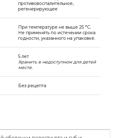
противовоспалительное,
регенерирующее
При температуре не выше 25 °C.
Не применять по истечении срока
годности, указанного на упаковке.
5 лет
Хранить в недоступном для детей
месте.
Без рецепта
 оболочки полости рта и губ и