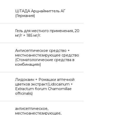
ШТАДА Арцнаймиттель АГ
(Германия)
Гель для местного применения, 20
мг/г + 185 мг/г.
Антисептическое средство +
местноанестезирующее средство
(Стоматологические средства в
комбинациях)
Лидокаин + Ромашки аптечной
цветков экстракт(Lidocainum +
Extractum florum Chamomillae
officinalis)
антисептическое,
местноанестезирующее,