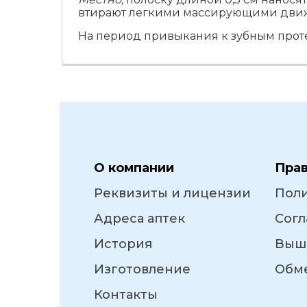
втирают легкими массирующими движе
На период привыкания к зубным протез
О компании
Пра
Реквизиты и лицензии
Пол
Адреса аптек
Согл
История
Выш
Изготовление
Обме
Контакты