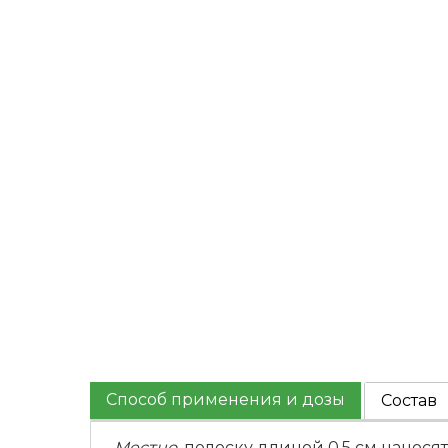
Способ применения и дозы
Состав
Местно,
полоску длиной 0,5 см наносят