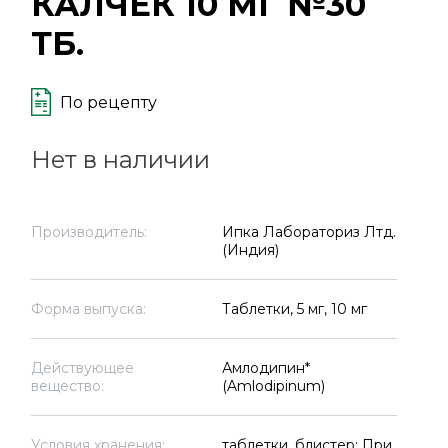
КАЛЧЕК 10 МГ №30
ТБ.
По рецепту
Нет в наличии
Производитель:
Ипка Лабораториз Лтд.
(Индия)
Форма выпуска:
Таблетки, 5 мг, 10 мг
Действующее
Амлодипин*
вещество:
(Amlodipinum)
Условия хранения:
таблетки, блистер: При