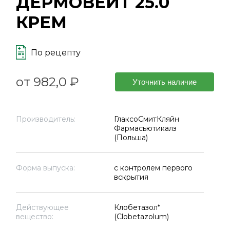
ДЕРМОВЕЙТ 25.0
КРЕМ
По рецепту
от 982,0 ₽
Уточнить наличие
Производитель:
ГлаксоСмитКляйн
Фармасьютикалз
(Польша)
Форма выпуска:
с контролем первого
вскрытия
Действующее
Клобетазол*
вещество:
(Clobetazolum)