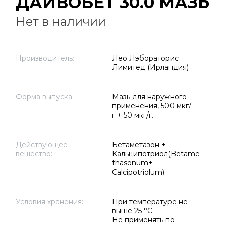
ДАЙВОБЕТ 30.0 МАЗЬ
Нет в наличии
Производитель:
Лео Лэбораторис
Лимитед (Ирландия)
Форма выпуска:
Мазь для наружного
применения, 500 мкг/
г + 50 мкг/г.
Действующее
Бетаметазон +
вещество:
Кальципотриол(Betame
thasonum+
Calcipotriolum)
Условия хранения:
При температуре не
выше 25 °C
Не применять по