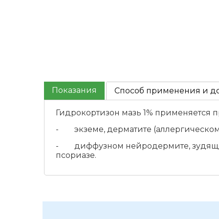
Показания
Способ применения и д
Гидрокортизон мазь 1% применяется п
- экземе, дерматите (аллергическом,
- диффузном нейродермите, зудящем 
псориазе.