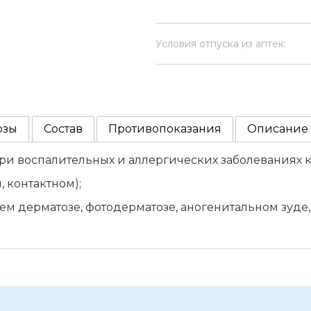
Условия отпуска из аптек:
озы
Состав
Противопоказания
Описание
ри воспалительных и аллергических заболеваниях 
 контактном);
дерматозе, фотодерматозе, аногенитальном зуде, 