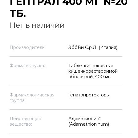
ГЕПТРАЛ 400 МГ №20
ТБ.
Нет в наличии
Производитель:
ЭббВи С.р.Л. (Италия)
Форма выпуска:
Таблетки, покрытые
кишечнорастворимой
оболочкой, 400 мг.
Фармакологическая
Гепатопротекторы
группа:
Действующее
Адеметионин*
вещество:
(Adamethioninum)