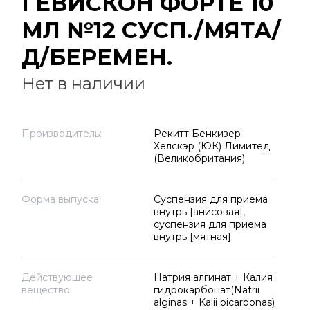
ГЕВИСКОН ФОРТЕ 10
МЛ №12 СУСП./МЯТА/
Д/БЕРЕМЕН.
Нет в наличии
Производитель:
Рекитт Бенкизер
Хелскэр (ЮК) Лимитед
(Великобритания)
Форма выпуска:
Суспензия для приема
внутрь [анисовая],
суспензия для приема
внутрь [мятная].
Действующее
Натрия алгинат + Калия
вещество:
гидрокарбонат(Natrii
alginas + Kalii bicarbonas)