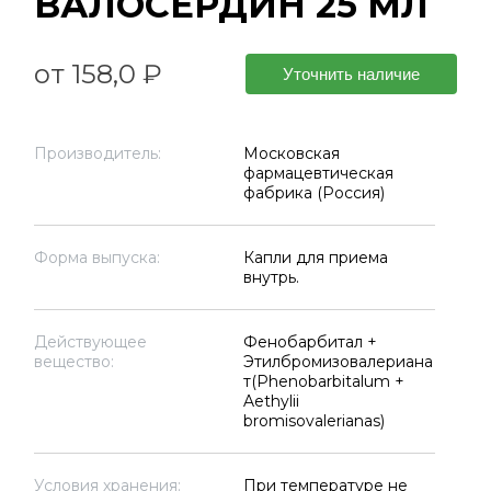
ВАЛОСЕРДИН 25 МЛ
от 158,0 ₽
Уточнить наличие
Производитель:
Московская
фармацевтическая
фабрика (Россия)
Форма выпуска:
Капли для приема
внутрь.
Действующее
Фенобарбитал +
вещество:
Этилбромизовалериана
т(Phenobarbitalum +
Aethylii
bromisovalerianas)
Условия хранения:
При температуре не