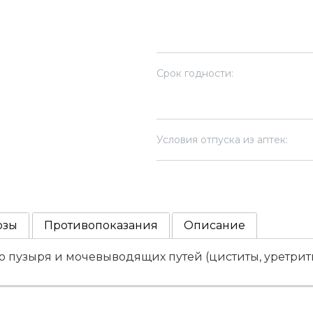
Срок годности:
Условия отпуска из аптек:
озы
Противопоказания
Описание
 пузыря и мочевыводящих путей (циститы, уретриты