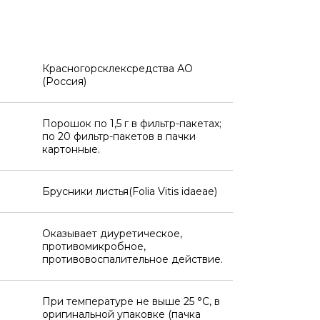
Красногорсклексредства АО
(Россия)
Порошок по 1,5 г в фильтр-пакетах;
по 20 фильтр-пакетов в пачки
картонные.
Брусники листья(Folia Vitis idaeae)
Оказывает диуретическое,
противомикробное,
противовоспалительное действие.
При температуре не выше 25 °C, в
оригинальной упаковке (пачка