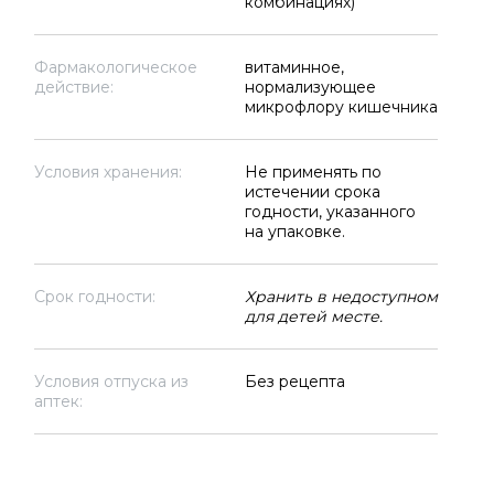
комбинациях)
Фармакологическое
витаминное,
действие:
нормализующее
микрофлору кишечника
Условия хранения:
Не применять по
истечении срока
годности, указанного
на упаковке.
Срок годности:
Хранить в недоступном
для детей месте.
Условия отпуска из
Без рецепта
аптек: