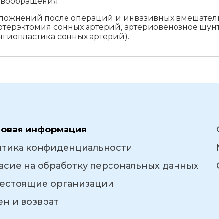
овообращения.
жнений после операций и инвазивных вмешательст
терэктомия сонных артерий, артериовенозное шунт
нгиопластика сонных артерий).
вовая информация
итика конфиденциальности
асие на обработку персональных данных
естоящие организации
н и возврат