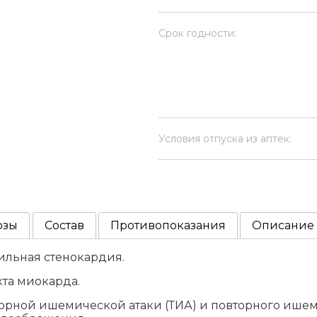
Срок годности:
Условия отпуска из аптек:
озы
Состав
Противопоказания
Описание
льная стенокардия.
та миокарда.
ной ишемической атаки (ТИА) и повторного ишемич