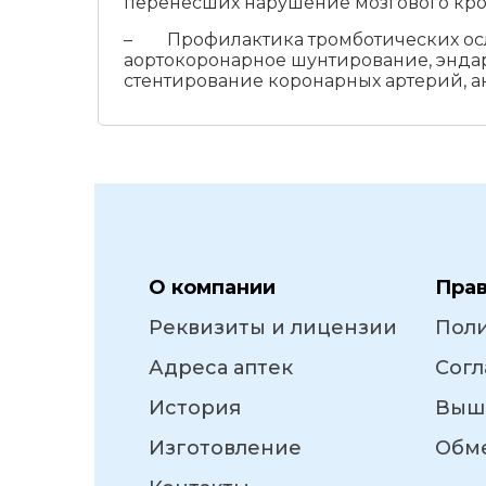
перенесших нарушение мозгового кр
– Профилактика тромботических осло
аортокоронарное шунтирование, эндар
стентирование коронарных артерий, а
О компании
Пра
Реквизиты и лицензии
Пол
Адреса аптек
Согл
История
Выш
Изготовление
Обме