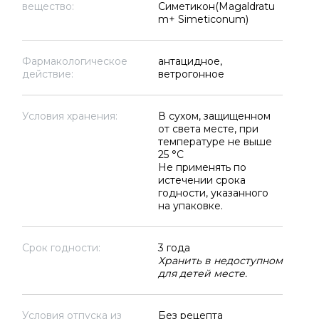
вещество:
Симетикон(Magaldratu
m+ Simeticonum)
Фармакологическое
антацидное,
действие:
ветрогонное
Условия хранения:
В сухом, защищенном
от света месте, при
температуре не выше
25 °C
Не применять по
истечении срока
годности, указанного
на упаковке.
Срок годности:
3 года
Хранить в недоступном
для детей месте.
Условия отпуска из
Без рецепта