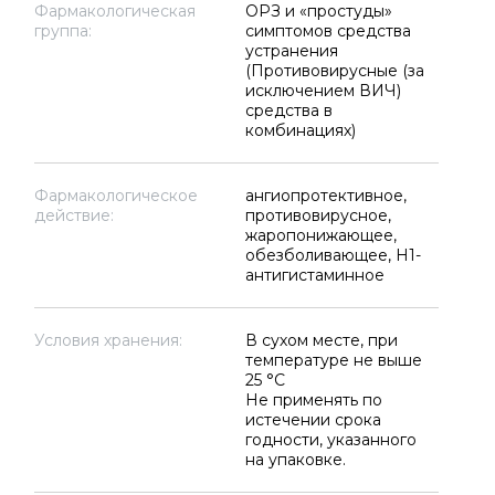
Фармакологическая
ОРЗ и «простуды»
группа:
симптомов средства
устранения
(Противовирусные (за
исключением ВИЧ)
средства в
комбинациях)
Фармакологическое
ангиопротективное,
действие:
противовирусное,
жаропонижающее,
обезболивающее, H1-
антигистаминное
Условия хранения:
В сухом месте, при
температуре не выше
25 °C
Не применять по
истечении срока
годности, указанного
на упаковке.