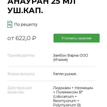
АНАУРАН 25 МЛ
УШ.КАП.
По рецепту
от 622,0 ₽
Уточнить наличие
Производитель:
Замбон Фарма ООО
(Италия)
Форма выпуска:
Капли ушные.
Действующее
Лидокаин + Неомицин
вещество:
+ Полимиксин B*
(Lidocainum +
Neomycinum +
Polymyxinum B)