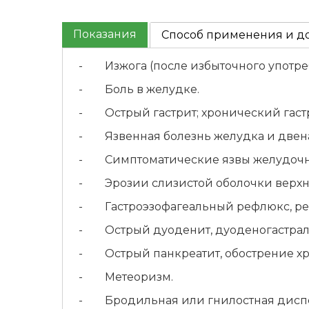
Показания
Способ применения и д
- Изжога (после избыточного употреб
- Боль в желудке.
- Острый гастрит; хронический гастр
- Язвенная болезнь желудка и двена
- Симптоматические язвы желудочно-
- Эрозии слизистой оболочки верхни
- Гастроэзофагеальный рефлюкс, ре
- Острый дуоденит, дуоденогастрал
- Острый панкреатит, обострение хр
- Метеоризм.
- Бродильная или гнилостная дисп