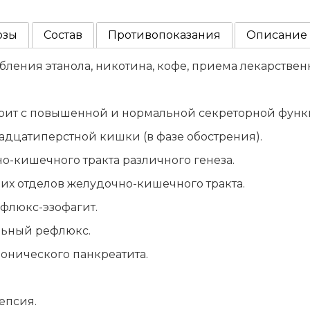
озы
Состав
Противопоказания
Описание
ления этанола, никотина, кофе, приема лекарствен
ит с повышенной и нормальной секреторной функци
дцатиперстной кишки (в фазе обострения).
кишечного тракта различного генеза.
х отделов желудочно-кишечного тракта.
флюкс-эзофагит.
ьный рефлюкс.
онического панкреатита.
епсия.