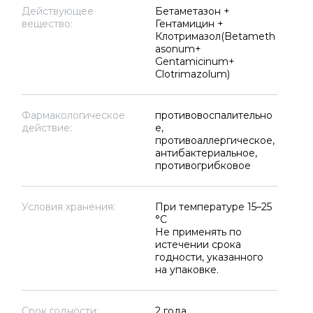
Действующее
Бетаметазон +
вещество:
Гентамицин +
Клотримазол(Betameth
asonum+
Gentamicinum+
Clotrimazolum)
Фармакологическое
противовоспалительно
действие:
е,
противоаллергическое,
антибактериальное,
противогрибковое
Условия хранения:
При температуре 15–25
°C
Не применять по
истечении срока
годности, указанного
на упаковке.
Срок годности:
2 года