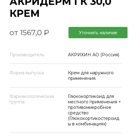
АКРИДЕРМ ГК 30,0
КРЕМ
от 1567,0 ₽
Уточнить наличие
Производитель:
АКРИХИН АО (Россия)
Форма выпуска:
Крем для наружного
применения.
Фармакологическая
Глюкокортикоид для
группа:
местного применения +
противомикробное
средство
(Глюкокортикостероид
ы в комбинациях)