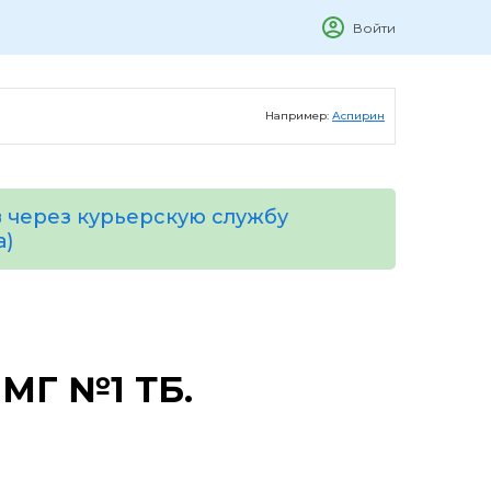
Войти
Например:
Аспирин
 через курьерскую службу
а)
 МГ №1 ТБ.