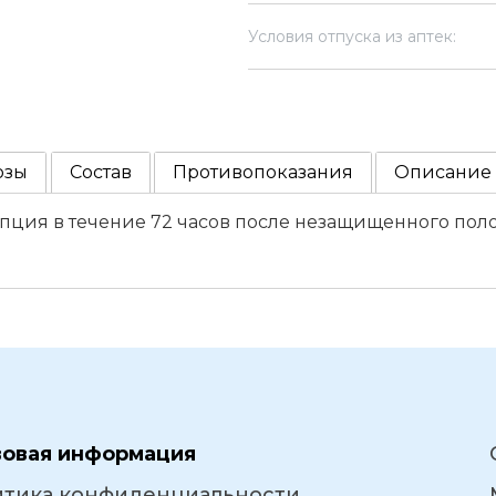
Условия отпуска из аптек:
озы
Состав
Противопоказания
Описание
пция в течение 72 часов после незащищенного поло
вовая информация
итика конфиденциальности