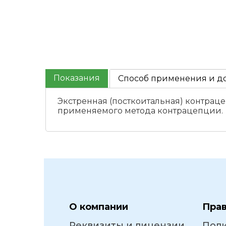
Показания
Способ применения и д
Экстренная (посткоитальная) контраце
применяемого метода контрацепции.
О компании
Пра
Реквизиты и лицензии
Пол