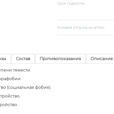
Срок годности:
Условия отпуска из аптек:
озы
Состав
Противопоказания
Описание
ени тяжести.
орафобии.
о (социальная фобия).
тройство.
ойство.