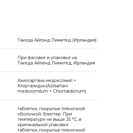
Такеда Айлэнд Лимитед (Ирландия)
При фасовке и упаковке на
Такеда Айленд Лимитед, Ирландия
Азилсартана медоксомил +
Хлорталидон(Azilsartani
medoxomilum + Chlortalidonum)
таблетки, покрытые пленочной
оболочкой, блистер: При
температуре не выше 25 °C, в
оригинальной упаковке
таблетки, покрытые пленочной