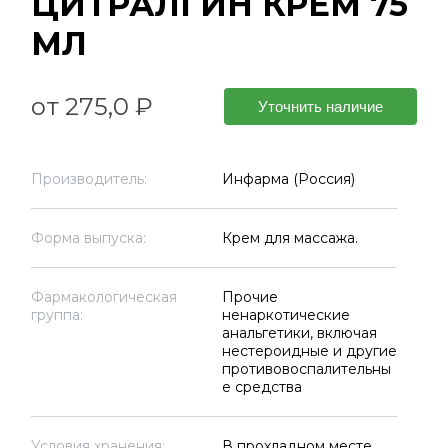
ЦИТРАЛГИН КРЕМ 75
МЛ
от 275,0 ₽
Уточнить наличие
Производитель:
Инфарма (Россия)
Форма выпуска:
Крем для массажа.
Фармакологическая
Прочие
группа:
ненаркотические
анальгетики, включая
нестероидные и другие
противовоспалительны
е средства
Условия хранения:
В прохладном месте