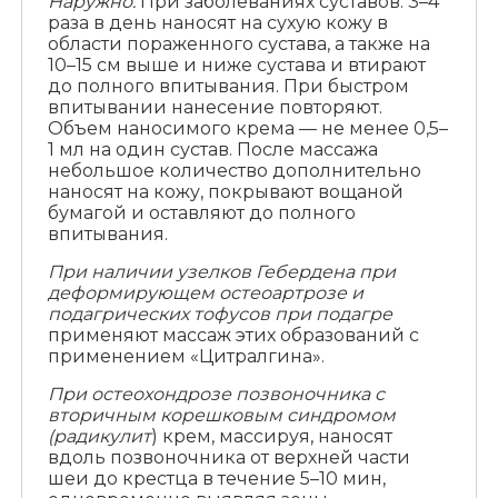
Наружно.
При заболеваниях суставов: 3–4
раза в день наносят на сухую кожу в
области пораженного сустава, а также на
10–15 см выше и ниже сустава и втирают
до полного впитывания. При быстром
впитывании нанесение повторяют.
Объем наносимого крема — не менее 0,5–
1 мл на один сустав. После массажа
небольшое количество дополнительно
наносят на кожу, покрывают вощаной
бумагой и оставляют до полного
впитывания.
При наличии узелков Гебердена при
деформирующем остеоартрозе и
подагрических тофусов при подагре
применяют массаж этих образований с
применением «Цитралгина».
При остеохондрозе позвоночника с
вторичным корешковым синдромом
(радикулит
) крем, массируя, наносят
вдоль позвоночника от верхней части
шеи до крестца в течение 5–10 мин,