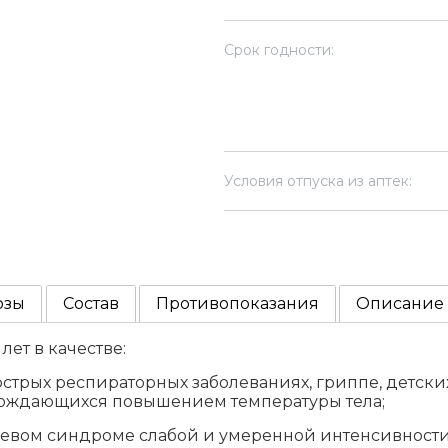
Срок годности:
Условия отпуска из аптек:
озы
Состав
Противопоказания
Описание
лет в качестве:
рых респираторных заболеваниях, гриппе, детски
овождающихся повышением температуры тела;
ом синдроме слабой и умеренной интенсивности, в