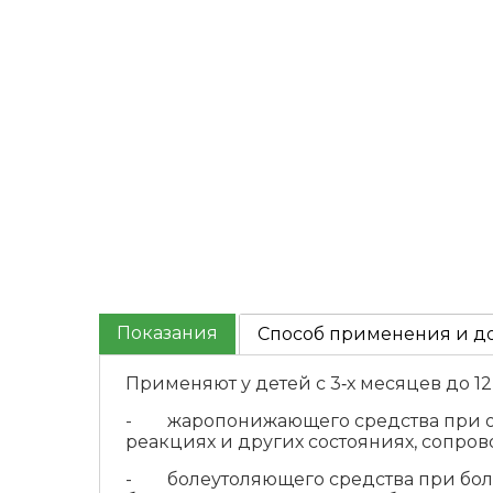
Показания
Способ применения и д
Применяют у детей с 3‑х месяцев до 12 
- жаропонижающего средства при ост
реакциях и других состояниях, сопр
- болеутоляющего средства при болев