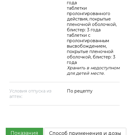
года
таблетки
пролонгированного
действия, покрытые
пленочной оболочкой,
блистер: 3 года
таблетки с
пролонгированным
высвобождением,
покрытые пленочной
оболочкой, блистер: 3
года
Хранить в недоступном
для детей месте.
Условия отпуска из
По рецепту
аптек:
Показания
Способ применения и дозы