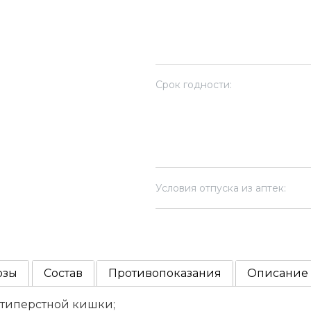
Срок годности:
Условия отпуска из аптек:
озы
Состав
Противопоказания
Описание
атиперстной кишки;