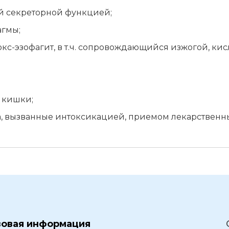
й секреторной функцией;
агмы;
кс-эзофагит, в т.ч. сопровождающийся изжогой, ки
 кишки;
, вызванные интоксикацией, приемом лекарственн
вовая информация