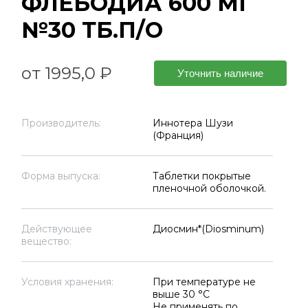
ФЛЕБОДИА 600 МГ
№30 ТБ.П/О
от 1995,0 ₽
Уточнить наличие
Производитель:
Иннотера Шузи
(Франция)
Форма выпуска:
Таблетки покрытые
пленочной оболочкой.
Действующее
Диосмин*(Diosminum)
вещество:
Условия хранения:
При температуре не
выше 30 °C
Не применять по