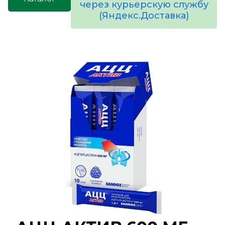
через курьерскую службу
(Яндекс.Доставка)
товаров