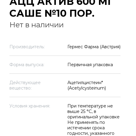
АЦЦ АКТИВ 600 МГ
САШЕ №10 ПОР.
Нет в наличии
Производитель:
Гермес Фарма (Австрия)
Форма выпуска:
Первичная упаковка
Действующее
Ацетилцистеин*
вещество:
(Acetylcysteinum)
Условия хранения:
При температуре не
выше 25 °C, в
оригинальной упаковке
Не применять по
истечении срока
годности, указанного