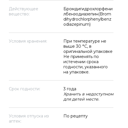
Действующее
Бромдигидрохлорфени
вещество:
лбензодиазепин(Brom
dihydrochlorphenylbenz
odiazepinum)
Условия хранения:
При температуре не
выше 30 °C, в
оригинальной упаковке
Не применять по
истечении срока
годности, указанного
на упаковке.
Срок годности:
3 года
Хранить в недоступном
для детей месте.
Условия отпуска из
По рецепту
аптек: