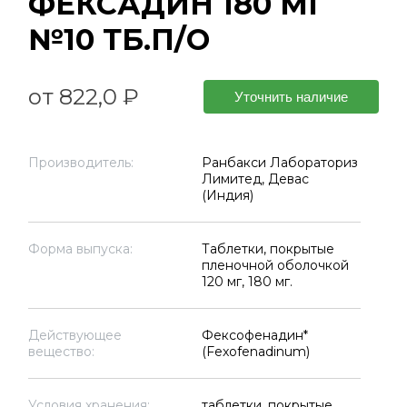
ФЕКСАДИН 180 МГ
№10 ТБ.П/О
от 822,0 ₽
Уточнить наличие
Производитель:
Ранбакси Лабораториз
Лимитед, Девас
(Индия)
Форма выпуска:
Таблетки, покрытые
пленочной оболочкой
120 мг, 180 мг.
Действующее
Фексофенадин*
вещество:
(Fexofenadinum)
Условия хранения:
таблетки, покрытые