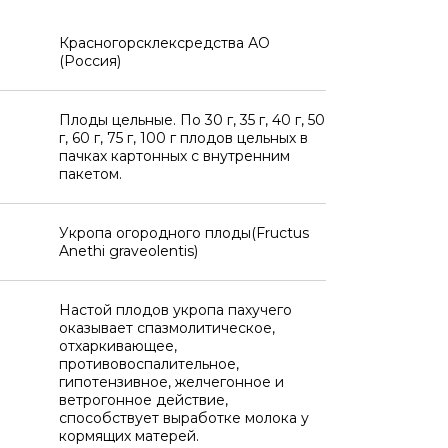
Красногорсклексредства АО
(Россия)
Плоды цельные. По 30 г, 35 г, 40 г, 50
г, 60 г, 75 г, 100 г плодов цельных в
пачках картонных с внутренним
пакетом.
Укропа огородного плоды(Fructus
Anethi graveolentis)
Настой плодов укропа пахучего
оказывает спазмолитическое,
отхаркивающее,
противовоспалительное,
гипотензивное, желчегонное и
ветрогонное действие,
способствует выработке молока у
кормящих матерей.