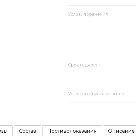
Условия хранения:
Срок годности:
Условия отпуска из аптек:
озы
Состав
Противопоказания
Описание