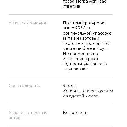
трава(Herba Achilleae
millefolii)
Условия хранения:
При температуре не
выше 25 °C, в
оригинальной упаковке
(в пачке). Готовый
настой – в прохладном
месте не более 2 сут.
Не применять по
истечении срока
годности, указанного
на упаковке.
Срок годности:
3 года
Хранить в недоступном
для детей месте.
Условия отпуска из
Без рецепта
аптек: