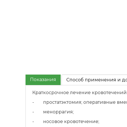
Показания
Способ применения и д
Краткосрочное лечение кровотечений
- простатэктомия; оперативные вмеш
- меноррагия;
- носовое кровотечение;