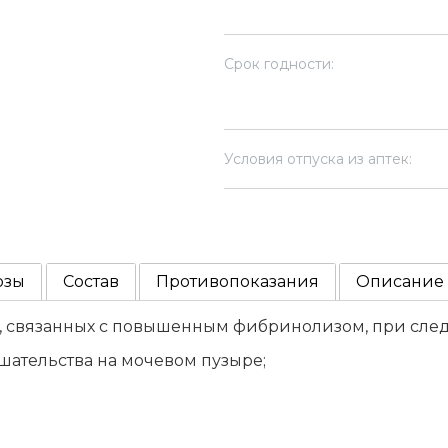
Срок годности:
Условия отпуска из аптек:
озы
Состав
Противопоказания
Описание
, связанных с повышенным фибринолизом, при след
ательства на мочевом пузыре;