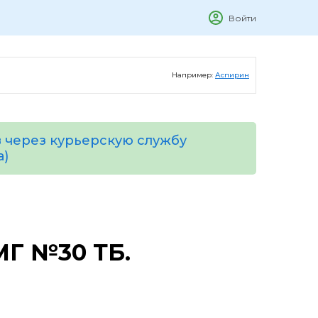
Войти
Например:
Аспирин
 через курьерскую службу
а)
МГ №30 ТБ.