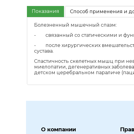
Показания
Способ применения и д
Болезненный мышечный спазм:
- связанный со статическими и фун
- после хирургических вмешательств
сустава.
Спастичность скелетных мышц при нев
миелопатии, дегенеративных заболева
детском церебральном параличе (пацие
О компании
Пра