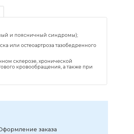
ый и поясничный синдромы);
ка или остеоартроза тазобедренного
нном склерозе, хронической
ового кровообращения, а также при
Оформление заказа