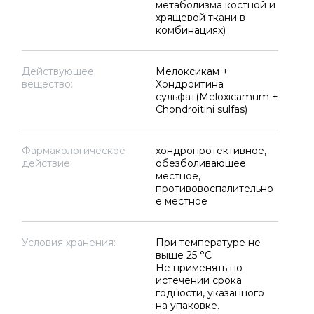
метаболизма костной и
хрящевой ткани в
комбинациях)
Действующее
Мелоксикам +
вещество:
Хондроитина
сульфат(Meloxicamum +
Chondroitini sulfas)
Фармакологическое
хондропротективное,
действие:
обезболивающее
местное,
противовоспалительно
е местное
Условия хранения:
При температуре не
выше 25 °C
Не применять по
истечении срока
годности, указанного
на упаковке.