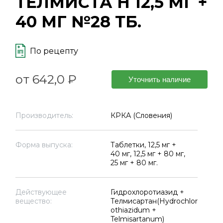
ТЕЛМИСТА Н 12,5 МГ +
40 МГ №28 ТБ.
По рецепту
от 642,0 ₽
Уточнить наличие
Производитель:
КРКА (Словения)
Форма выпуска:
Таблетки, 12,5 мг +
40 мг, 12,5 мг + 80 мг,
25 мг + 80 мг.
Действующее
Гидрохлоротиазид +
вещество:
Телмисартан(Hydrochlor
othiazidum +
Telmisartanum)