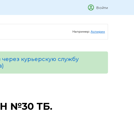
Войти
Например:
Аспирин
 через курьерскую службу
а)
 №30 ТБ.