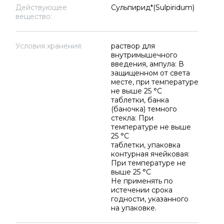
Действующее
Сульпирид*(Sulpiridum)
вещество:
Условия хранения:
раствор для
внутримышечного
введения, ампула: В
защищенном от света
месте, при температуре
не выше 25 °C
таблетки, банка
(баночка) темного
стекла: При
температуре не выше
25 °C
таблетки, упаковка
контурная ячейковая:
При температуре не
выше 25 °C
Не применять по
истечении срока
годности, указанного
на упаковке.