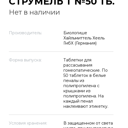
СТРУМЕЛЬ Т №50 ТБ.
Нет в наличии
Производитель:
Биологише
Хайльмиттель Хеель
ГмбХ (Германия)
Форма выпуска:
Таблетки для
рассасывания
гомеопатические. По
50 таблеток в белые
пеналы из
полипропилена с
крышками из
полипропилена. На
каждый пенал
наклеивают этикетку.
Условия хранения:
В защищенном от света