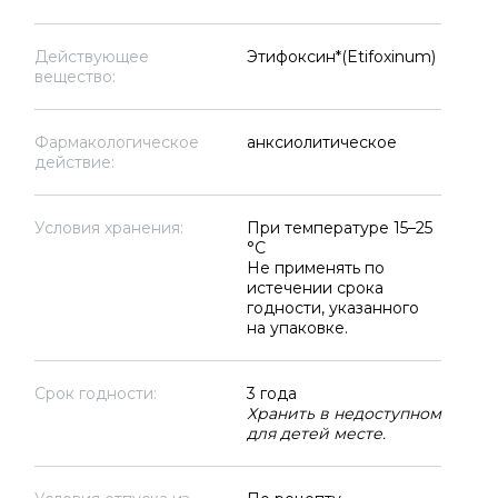
Действующее
Этифоксин*(Etifoxinum)
вещество:
Фармакологическое
анксиолитическое
действие:
Условия хранения:
При температуре 15–25
°C
Не применять по
истечении срока
годности, указанного
на упаковке.
Срок годности:
3 года
Хранить в недоступном
для детей месте.