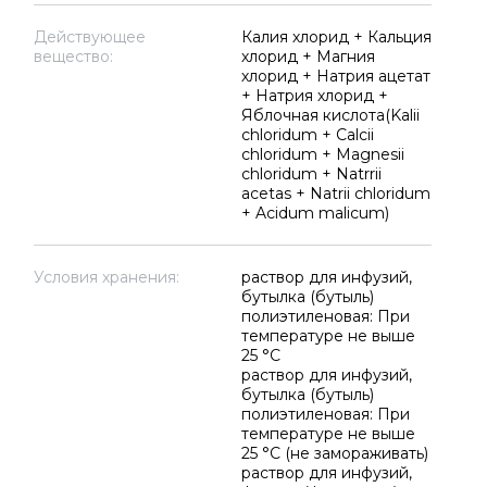
Действующее
Калия хлорид + Кальция
вещество:
хлорид + Магния
хлорид + Натрия ацетат
+ Натрия хлорид +
Яблочная кислота(Kalii
chloridum + Calcii
chloridum + Magnesii
chloridum + Natrrii
acetas + Natrii chloridum
+ Acidum malicum)
Условия хранения:
раствор для инфузий,
бутылка (бутыль)
полиэтиленовая: При
температуре не выше
25 °C
раствор для инфузий,
бутылка (бутыль)
полиэтиленовая: При
температуре не выше
25 °C (не замораживать)
раствор для инфузий,