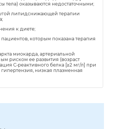
 тела) оказываются недостаточными;
ругой липидснижающей терапии
а;
ения к диете;
пациентов, которым показана терапия
ркта миокарда, артериальной
ым риском ее развития (возраст
ция C‑реактивного белка [≥2 мг/л] при
 гипертензия, низкая плазменная