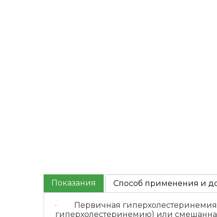
Показания
Способ применения и д
· Первичная гиперхолестеринемия по
гиперхолестеринемию) или смешанная 