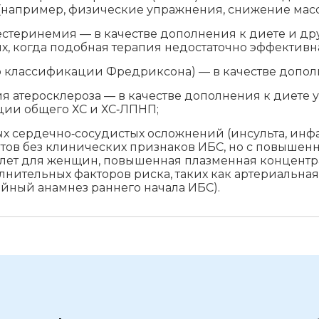
например, физические упражнения, снижение массы
стеринемия — в качестве дополнения к диете и д
х, когда подобная терапия недостаточно эффективн
классификации Фредриксона) — в качестве дополн
теросклероза — в качестве дополнения к диете у 
ии общего ХС и ХС‑ЛПНП;
сердечно‑сосудистых осложнений (инсульта, инфа
тов без клинических признаков ИБС, но с повышенн
 лет для женщин, повышенная плазменная концентра
нительных факторов риска, таких как артериальная
йный анамнез раннего начала ИБС).