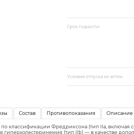
Срок годности:
Условия отпуска из аптек:
озы
Состав
Противопоказания
Описание
 классификации Фредриксона (тип IIa, включая 
гиперхолестеринемия (тип IIb) — в качестве дополн