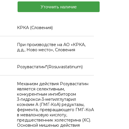
Уточнить наличие
КРКА (Словения)
При производстве на АО «КРКА,
д.д., Ново место», Словения
Розувастатин*(Rosuvastatinum)
Механизм действия Розувастатин
является селективным,
конкурентным ингибитором
3‑гидрокси‑3‑метилглутарил
коэнзим А (ГМГ‑КоА) редуктазы,
фермента, превращающего ГМГ‑КоА
в мевалоновую кислоту,
предшественник холестерина (ХС).
Основной мишенью действия