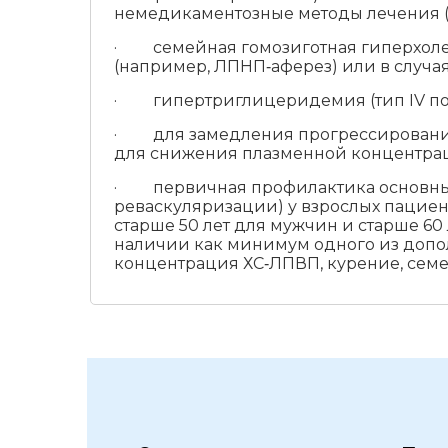
немедикаментозные методы лечения (
· семейная гомозиготная гиперхоле
(например, ЛПНП‑аферез) или в случая
· гипертриглицеридемия (тип IV по 
· для замедления прогрессирования а
для снижения плазменной концентрац
· первичная профилактика основных 
реваскуляризации) у взрослых пациен
старше 50 лет для мужчин и старше 60
наличии как минимум одного из допол
концентрация ХС‑ЛПВП, курение, семе