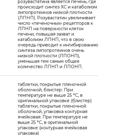
розувастатина является печень, где
происходит синтез ХС и катаболизм
липопротеинов низкой плотности
(ЛПНП). Розувастатин увеличивает
число «печеночных» рецепторов к
ЛПНП на поверхности клеток
печени, повышая захват и
катаболизм ЛПНП, что в свою
очередь приводит к ингибированию
синтеза липопротеинов очень
низкой плотности (ЛПОНП),
уменьшая тем самым общее
количество ЛПНП и ЛПОНП.
таблетки, покрытые пленочной
оболочкой, блистер: При
температуре не выше 25 °C, в
оригинальной упаковке (блистер)
таблетки, покрытые пленочной
оболочкой, упаковка контурная
ячейковая: При температуре не
выше 25 °C, в оригинальной
упаковке (контурная ячейковая
упаковка)