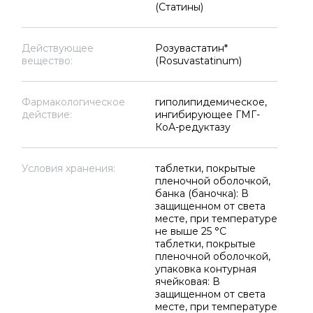
(Статины)
Действующее
Розувастатин*
вещество:
(Rosuvastatinum)
Фармакологическое
гиполипидемическое,
действие:
ингибирующее ГМГ-
КоА-редуктазу
Условия хранения:
таблетки, покрытые
пленочной оболочкой,
банка (баночка): В
защищенном от света
месте, при температуре
не выше 25 °C
таблетки, покрытые
пленочной оболочкой,
упаковка контурная
ячейковая: В
защищенном от света
месте, при температуре